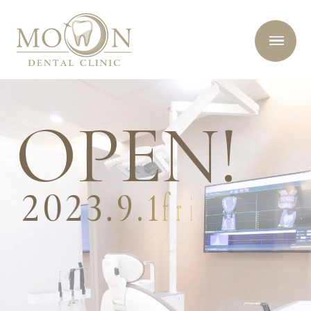
O
P
E
N
!
2
0
2
3
.
9
.
1
f
r
i