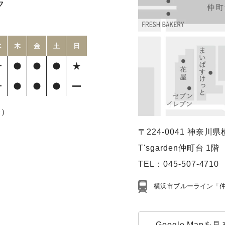
ク
水
木
金
土
日
療）
〒224-0041
神奈川県横
T'sgarden仲町台 1階
TEL：
045-507-4710
横浜市ブルーライン「仲
Google Mapを見