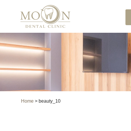
Home
>
beauty_10