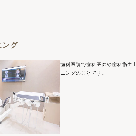
ニング
⻭科医院で⻭科医師や⻭科衛⽣
ニングのことです。