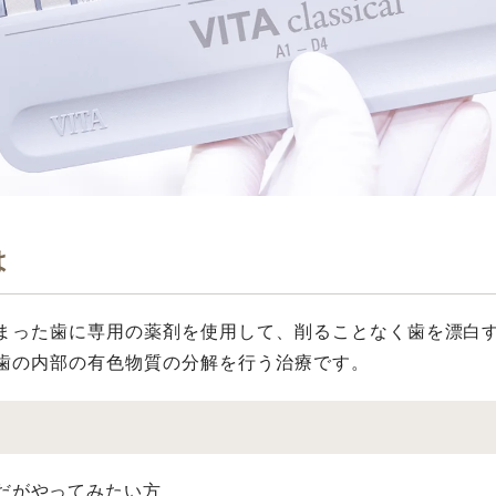
は
まった⻭に専⽤の薬剤を使⽤して、削ることなく⻭を漂⽩
歯の内部の有色物質の分解を行う治療です。
だがやってみたい方