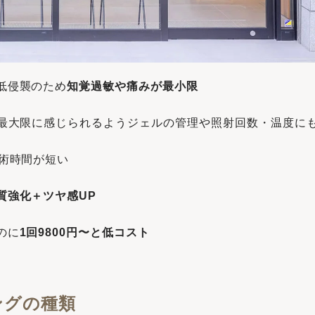
低侵襲のため
知覚過敏や痛みが最小限
を最大限に感じられるようジェルの管理や照射回数・温度に
施術時間が短い
質強化＋ツヤ感UP
のに
1回9800円〜と低コスト
ングの種類