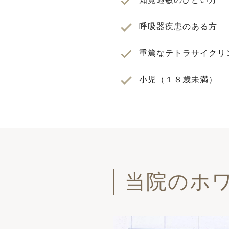
呼吸器疾患のある⽅
重篤なテトラサイクリ
⼩児（１８歳未満）
当院のホ