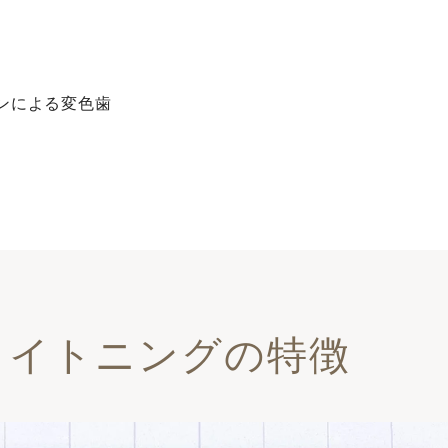
ンによる変⾊⻭
ワイトニングの特徴