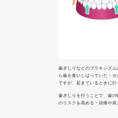
⻭ぎしりなどのブラキシズム
ら⻭を⾷いしばっていた・カ
ですが、起きているときに⾏
⻭ぎしりを⾏うことで、⻭の
のリスクを⾼める・頭痛や肩