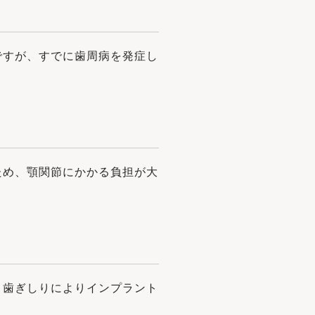
ですが、すでに⻭周病を発症し
ため、顎関節にかかる負担が⼤
、⻭ぎしりによりインプラント