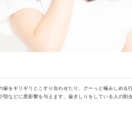
の⻭をギリギリとこすり合わせたり、グーっと噛みしめる
や顎などに悪影響を与えます。⻭ぎしりをしている⼈の割