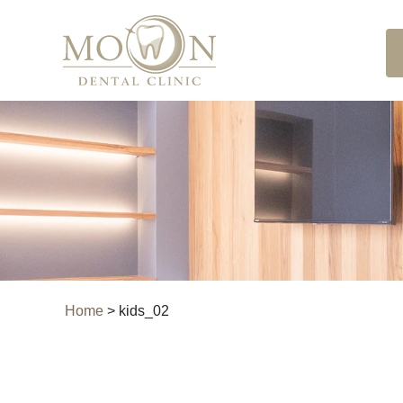
Home
>
kids_02