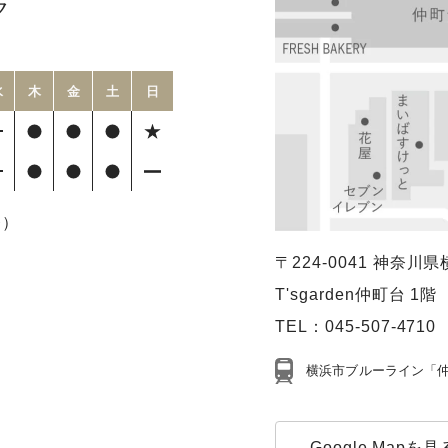
ク
水
木
金
土
日
療）
〒224-0041
神奈川県横
T'sgarden仲町台 1階
TEL：
045-507-4710
横浜市ブルーライン「仲
Google Mapを見