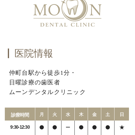
医院情報
仲町台駅から徒歩1分・
日曜診療の歯医者
ムーンデンタルクリニック
月
火
水
木
金
土
日
診療時間
9:30-12:30