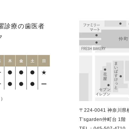
曜診療の歯医者
ク
水
木
金
土
日
療）
〒224-0041
神奈川県横
T'sgarden仲町台 1階
TEL：
045-507-4710