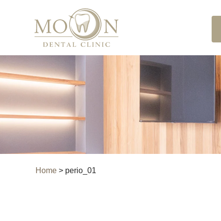
Home
>
perio_01