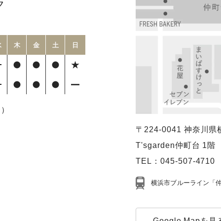
ク
水
木
金
土
日
療）
〒224-0041
神奈川県横
T'sgarden仲町台 1階
TEL：
045-507-4710
横浜市ブルーライン「仲
Google Mapを見