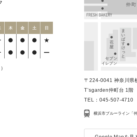
ク
水
木
金
土
日
療）
〒224-0041
神奈川県横
T'sgarden仲町台 1階
TEL：
045-507-4710
横浜市ブルーライン「仲
Google Mapを見