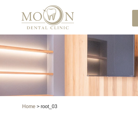
Home
>
root_03