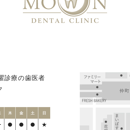
曜診療の歯医者
ク
水
木
金
土
日